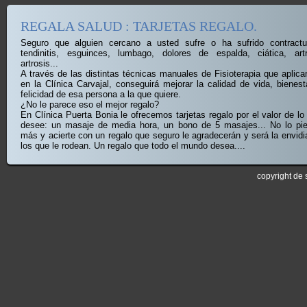
REGALA SALUD : TARJETAS REGALO.
Seguro que alguien cercano a usted sufre o ha sufrido contractu
tendinitis, esguinces, lumbago, dolores de espalda, ciática, artri
artrosis...
A través de las distintas técnicas manuales de Fisioterapia que aplic
en la Clínica Carvajal, conseguirá mejorar la calidad de vida, bienest
felicidad de esa persona a la que quiere.
¿No le parece eso el mejor regalo?
En Clínica Puerta Bonia le ofrecemos tarjetas regalo por el valor de lo
desee: un masaje de media hora, un bono de 5 masajes... No lo pi
más y acierte con un regalo que seguro le agradecerán y será la envidi
los que le rodean. Un regalo que todo el mundo desea....
copyright de 