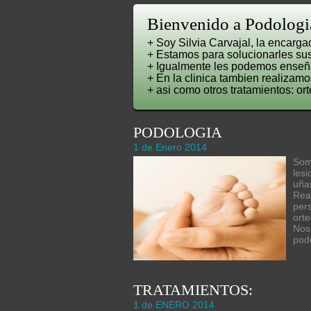
Bienvenido a Podologi
+ Soy Silvia Carvajal, la encarga
+ Estamos para solucionarles sus
+ Igualmente les podemos enseñar
+ En la clinica tambien realizamo
+ asi como otros tratamientos: ort
PODOLOGIA
1 de Enero 2014
Som
lesi
uña
Rea
per
orte
Nos
pod
TRATAMIENTOS:
1 de ENERO 2014