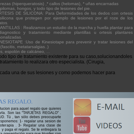
rezas (hiperqueratosis) ,* callos (helomas), * uñas encarnadas
pilomas, hongos, y todo tipo de lesiones del pie.
RTESIS DE SILICONA: Para Deformidades de los dedos con ortesis
silicona que protegen por ejemplo de lesiones por el roze de los
atos.
LANTILLAS : Realizamos un estudio de la marcha y huella plantar para
diagnostico y tratamiento mediante plantillas u ortesis plantares
sonalizadas.
INESIOTAPE :Uso de Kinesiotape para prevenir y tratar lesiones del
 (fascitis, metatarsalgias..)
is, espolón de calcáneo, ...
do tipo de tratamiento existente para su caso,solucionandoles
atamiento lo realizara otro especialista. (Cirugia,
n cada una de sus lesiones y como podemos hacer para
AS REGALO.
olucion para aquel regalo que quieres
arla. Son las "TARJETAS REGALO" .
D. Tú , tan sólo debes preocuparte
disponemos: 1- regalar una sesion de
ioterapia . 3- Regalar una clase de
 y paga el regalo. Se te entregara la
ita presentación para que triunfes con