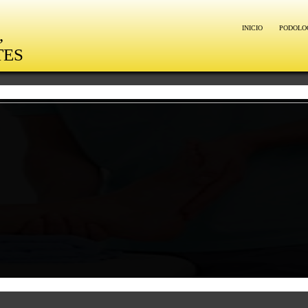
INICIO
PODOLO
,
TES