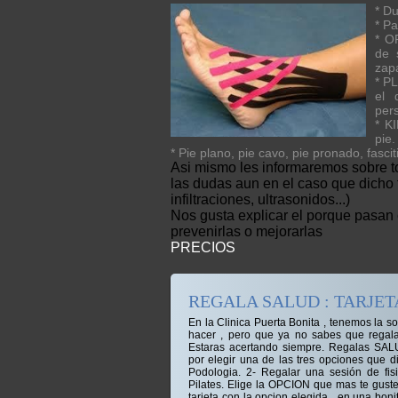
* Du
* Pa
* O
de 
zap
* P
el 
per
* K
pie.
* Pie plano, pie cavo, pie pronado, fascit
Asi mismo les informaremos sobre to
las dudas aun en el caso que dicho tr
infiltraciones, ultrasonidos...)
Nos gusta explicar el porque pasa
prevenirlas o mejorarlas
PRECIOS
REGALA SALUD : TARJET
En la Clinica Puerta Bonita , tenemos la s
hacer , pero que ya no sabes que regal
Estaras acertando siempre. Regalas SALU
por elegir una de las tres opciones que 
Podologia. 2- Regalar una sesión de fis
Pilates. Elige la OPCION que mas te guste
tarjeta con la opcion elegida , en una bon