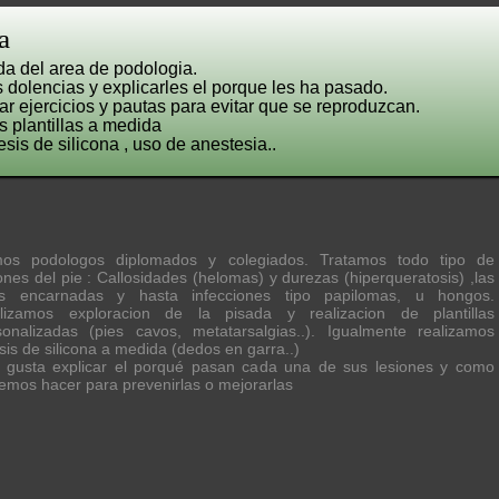
a
da del area de podologia.
 dolencias y explicarles el porque les ha pasado.
 ejercicios y pautas para evitar que se reproduzcan.
s plantillas a medida
esis de silicona , uso de anestesia..
os podologos diplomados y colegiados. Tratamos todo tipo de
ones del pie : Callosidades (helomas) y durezas (hiperqueratosis) ,las
s encarnadas y hasta infecciones tipo papilomas, u hongos.
lizamos exploracion de la pisada y realizacion de plantillas
sonalizadas (pies cavos, metatarsalgias..). Igualmente realizamos
sis de silicona a medida (dedos en garra..)
 gusta explicar el porqué pasan cada una de sus lesiones y como
emos hacer para prevenirlas o mejorarlas