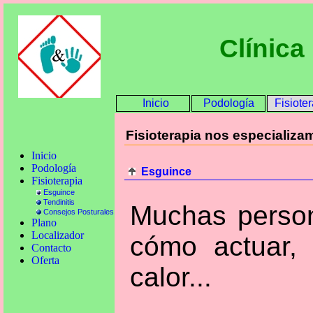
Clínica
Inicio
Podología
Fisiote
Fisioterapia nos especializ
Inicio
Podología
Esguince
Fisioterapia
Esguince
Tendinitis
Muchas person
Consejos Posturales
Plano
Localizador
cómo actuar, 
Contacto
Oferta
calor...