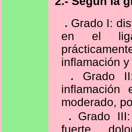
2.- Según la 
Grado I: di
en el ligam
prácticam
inflamación y 
Grado II:
inflamación 
moderado, po
Grado III:
fuerte dol